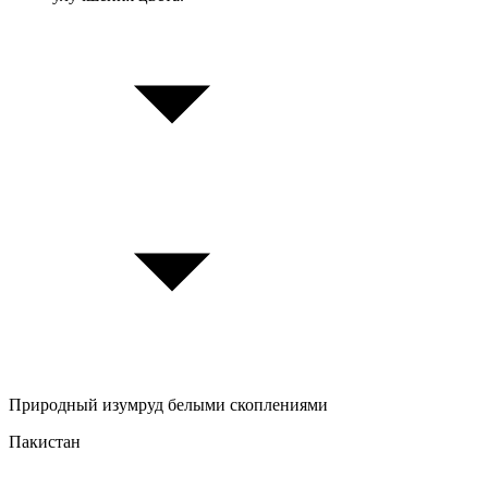
Природный изумруд белыми скоплениями
П
Пакистан